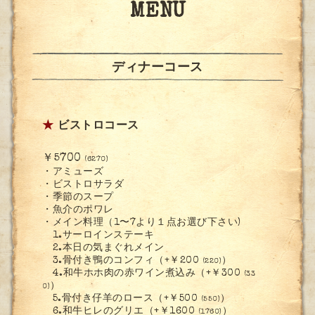
MENU
ディナーコース
★
ビストロコース
￥5700
(6270)
・アミューズ
・ビストロサラダ
・季節のスープ
・魚介のポワレ
・メイン料理（1〜7より１点お選び下さい)
1.サーロインステーキ
2.本日の気まぐれメイン
3.骨付き鴨のコンフィ（+￥200
）
(220)
4.和牛ホホ肉の赤ワイン煮込み（+￥300
(33
）
0)
5.骨付き仔羊のロース（+￥500
）
(550)
6.和牛ヒレのグリエ（+￥1600
）
(1760)