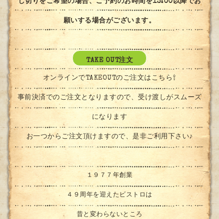
し切りをご希望の場合、ご予約のお時間を13:00以降でお
願いする場合がございます。
TAKE
OUT注文
オンラインでTAKEOUTのご注文はこちら⇧
事前決済でのご注文となりますので、受け渡しがスムーズ
になります
お一つからご注文頂けますので、是非ご利用下さい♪
１９７７年創業
４９周年を迎えたビストロは
昔と変わらないところ